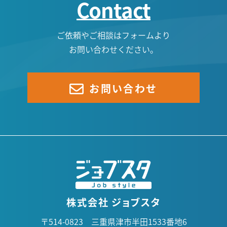
Contact
3月(2)
8月(2)
9月(3)
1月(1)
7月(2)
8月(5)
ご依頼やご相談はフォームより
お問い合わせください。
6月(3)
7月(4)
5月(1)
6月(1)
お問い合わせ
4月(2)
5月(6)
3月(2)
4月(5)
2月(4)
3月(3)
1月(3)
2月(3)
株式会社 ジョブスタ
〒514-0823 三重県津市半田1533番地6