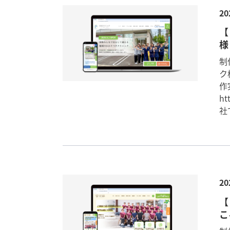
20
【
様
制
ク
作
ht
社
20
【
こ