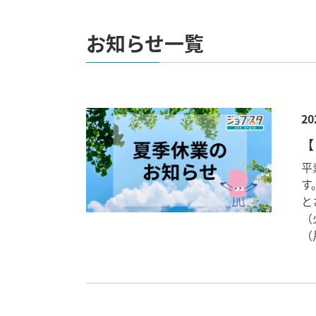
お知らせ一覧
20
【
平
す
と
（
（