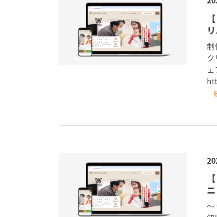
20
【
リ
制
ク
ェ
ht
20
【
ニ
〜