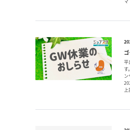
マ
20
ゴ
平
す
ン
2
上